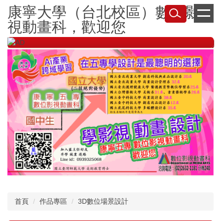
跳
康寧大學（台北校區）數位影
到
視動畫科，歡迎您
主
要
內
容
區
首頁
作品專區
3D數位場景設計