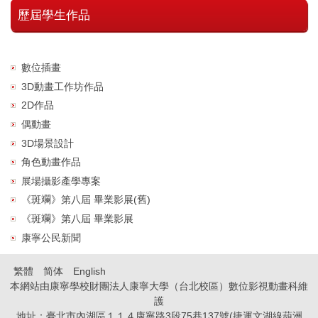
歷屆學生作品
數位插畫
3D動畫工作坊作品
2D作品
偶動畫
3D場景設計
角色動畫作品
展場攝影產學專案
《斑斕》第八屆 畢業影展(舊)
《斑斕》第八屆 畢業影展
康寧公民新聞
繁體
简体
English
本網站由康寧學校財團法人康寧大學（台北校區）數位影視動畫科維
護
地址：臺北市內湖區１１４康寧路3段75巷137號(捷運文湖線葫洲