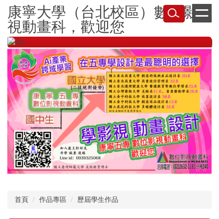
跳
康寧大學（台北校區）數位影
到
視動畫科，歡迎您
主
要
內
容
區
首頁
作品專區
歷屆學生作品