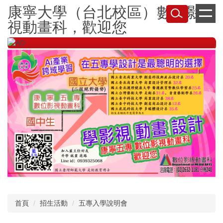
跳
康寧大學（台北校區）數位影
到
視動畫科，歡迎您
主
要
內
容
區
首頁
招生活動
五專入學說明會