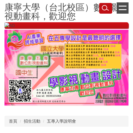
跳
康寧大學（台北校區）數位影
到
視動畫科，歡迎您
主
要
內
容
區
首頁
招生活動
五專入學說明會