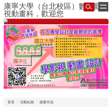
跳
康寧大學（台北校區）數位影
到
視動畫科，歡迎您
主
要
內
容
區
首頁
活動紀錄
接案作品