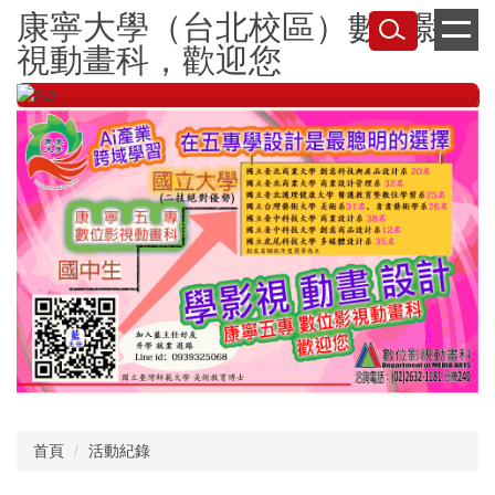
跳
康寧大學（台北校區）數位影
到
視動畫科，歡迎您
主
要
內
容
區
首頁
活動紀錄