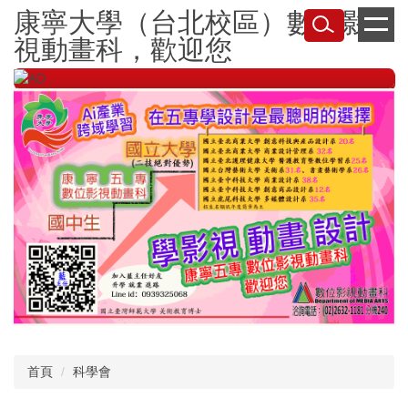
跳
康寧大學（台北校區）數位影
到
視動畫科，歡迎您
主
要
內
容
區
首頁
科學會