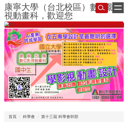
跳
康寧大學（台北校區）數位影
到
視動畫科，歡迎您
主
要
內
容
區
首頁
科學會
第十三屆 科學會幹部