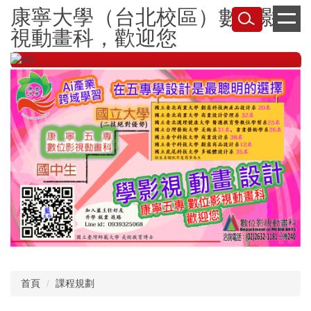
跳
康寧大學（台北校區）數位影
到
視動畫科，歡迎您
主
要
內
容
區
首頁
課程規劃