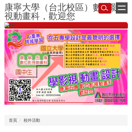
跳
康寧大學（台北校區）數位影
到
視動畫科，歡迎您
主
要
內
容
區
首頁
校外活動