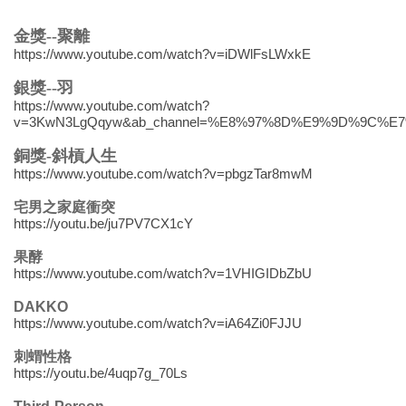
金獎--聚離
https://www.youtube.com/watch?v=iDWlFsLWxkE
銀獎--羽
https://www.youtube.com/watch?
v=3KwN3LgQqyw&ab_channel=%E8%97%8D%E9%9D%9C%E
銅獎-斜槓人生
https://www.youtube.com/watch?v=pbgzTar8mwM
宅男之家庭衝突
https://youtu.be/ju7PV7CX1cY
果酵
https://www.youtube.com/watch?v=1VHIGIDbZbU
DAKKO
https://www.youtube.com/watch?v=iA64Zi0FJJU
刺蝟性格
https://youtu.be/4uqp7g_70Ls