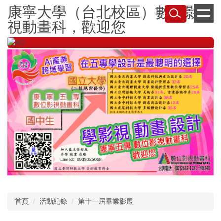
跳
康寧大學（台北校區）數位影
到
視動畫科，歡迎您
主
要
內
容
區
首頁
活動紀錄
第十一屆畢業影展