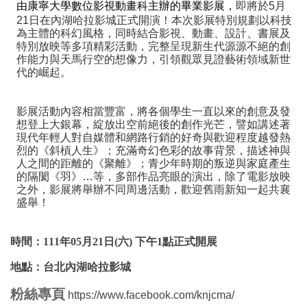
即將於5月
由康寧大學數位影視動畫科主辦的畢業影展，
21日在內湖哈拉影城正式開演！本次影展特別規劃以科技
為主體的科幻風格，同時結合影視、動畫、設計、書展及
特別放映等多項精彩活動，完整呈現新生代源源不絕的創
作能力與天馬行空的想像力，引領觀眾見證藝術領域新世
代的崛起。
影展活動內容相當豐富，將各個學生一直以來的創意及發
想登上大銀幕，綻放出空前絕後的創作光芒，譬如講述著
現代年輕人對自媒體和網路行銷的好奇與歡迎程度越發熱
烈的《斜槓人生》；充滿奇幻色彩的故事背景，描述神與
人之間的距離的《聚離》；青少年時期的叛逆與家庭產生
的隔閡《羽》…等，多部作品亮眼的演出，除了電影放映
之外，影展將舉辦不同周邊活動，歡迎舊雨新知一起共襄
盛舉！
時間：111年05月21日(六) 下午1點正式開展
地點：台北內湖哈拉影城
粉絲專頁
https://www.facebook.com/knjcma/