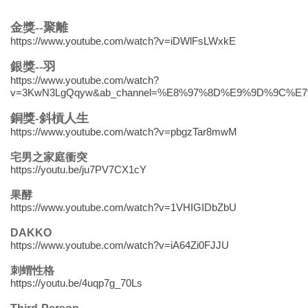
金獎--聚離
https://www.youtube.com/watch?v=iDWlFsLWxkE
銀獎--羽
https://www.youtube.com/watch?
v=3KwN3LgQqyw&ab_channel=%E8%97%8D%E9%9D%9C%E
銅獎-斜槓人生
https://www.youtube.com/watch?v=pbgzTar8mwM
宅男之家庭衝突
https://youtu.be/ju7PV7CX1cY
果酵
https://www.youtube.com/watch?v=1VHIGIDbZbU
DAKKO
https://www.youtube.com/watch?v=iA64Zi0FJJU
刺蝟性格
https://youtu.be/4uqp7g_70Ls