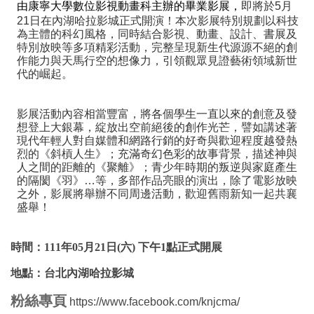
即將於5月
由康寧大學數位影視動畫科主辦的畢業影展，
21日在內湖哈拉影城正式開演！本次影展特別規劃以科技
為主體的科幻風格，同時結合影視、動畫、設計、書展及
特別放映等多項精彩活動，完整呈現新生代源源不絕的創
作能力與天馬行空的想像力，引領觀眾見證藝術領域新世
代的崛起。
影展活動內容相當豐富，將各個學生一直以來的創意及發
想登上大銀幕，綻放出空前絕後的創作光芒，譬如講述著
現代年輕人對自媒體和網路行銷的好奇與歡迎程度越發熱
烈的《斜槓人生》；充滿奇幻色彩的故事背景，描述神與
人之間的距離的《聚離》；青少年時期的叛逆與家庭產生
的隔閡《羽》…等，多部作品亮眼的演出，除了電影放映
之外，影展將舉辦不同周邊活動，歡迎舊雨新知一起共襄
盛舉！
時間：111年05月21日(六) 下午1點正式開展
地點：台北內湖哈拉影城
粉絲專頁
https://www.facebook.com/knjcma/