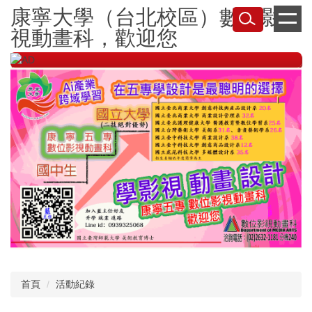
跳
康寧大學（台北校區）數位影
到
視動畫科，歡迎您
主
要
內
容
區
首頁
活動紀錄