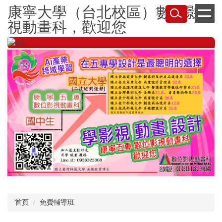
跳
康寧大學（台北校區）數位影
到
視動畫科，歡迎您
主
要
內
容
區
首頁
免費輔導班