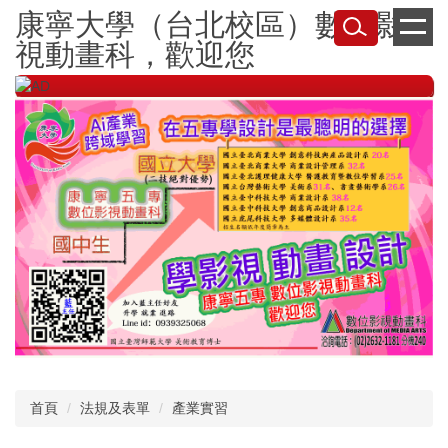
跳
康寧大學（台北校區）數位影
到
視動畫科，歡迎您
主
要
內
容
區
首頁
法規及表單
產業實習