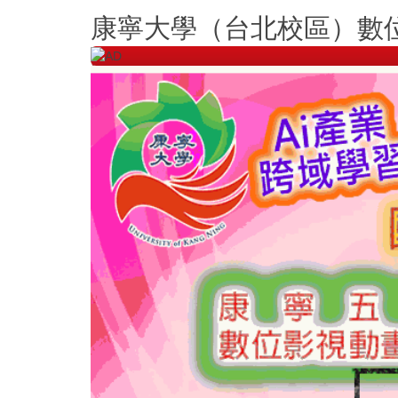
跳
康寧大學（台北校區）數
到
主
要
內
容
區