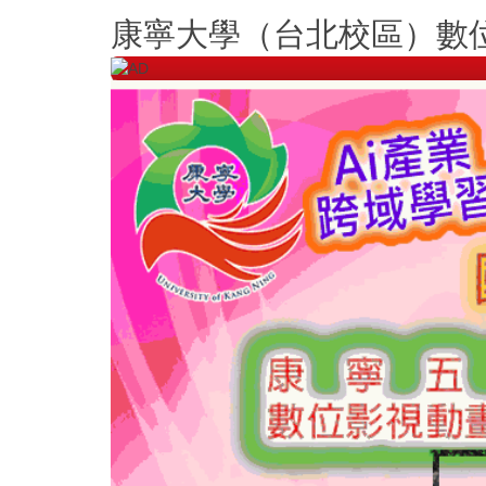
跳
康寧大學（台北校區）數
到
主
要
內
容
區