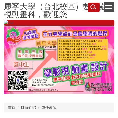
跳
康寧大學（台北校區）數位影
到
視動畫科，歡迎您
主
要
內
容
區
首頁
師資介紹
專任教師