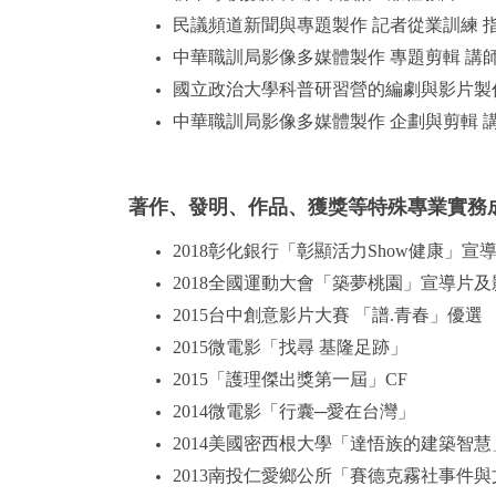
民議頻道新聞與專題製作 記者從業訓練 
中華職訓局影像多媒體製作 專題剪輯 講
國立政治大學科普研習營的編劇與影片製
中華職訓局影像多媒體製作 企劃與剪輯 
著作、發明、作品、獲獎等特殊專業實務
2018彰化銀行「彰顯活力Show健康」宣
2018全國運動大會「築夢桃園」宣導片
2015台中創意影片大賽 「譜.青春」優選
2015微電影「找尋 基隆足跡」
2015「護理傑出獎第一屆」CF
2014微電影「行囊─愛在台灣」
2014美國密西根大學「達悟族的建築智
2013南投仁愛鄉公所「賽德克霧社事件