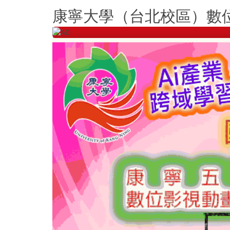
跳
康寧大學（台北校區）數
到
主
要
內
容
區