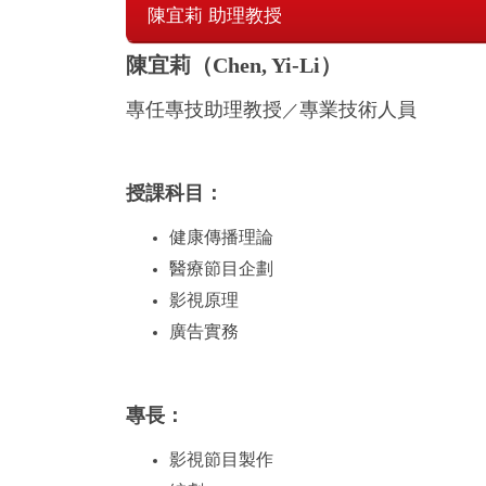
陳宜莉 助理教授
陳宜莉（Chen, Yi-Li
）
專任專技助理教授
專
業技術人員
／
授課科目：
健康傳播理論
醫療節目企劃
影視原理
廣告實務
專長：
影視節目製作