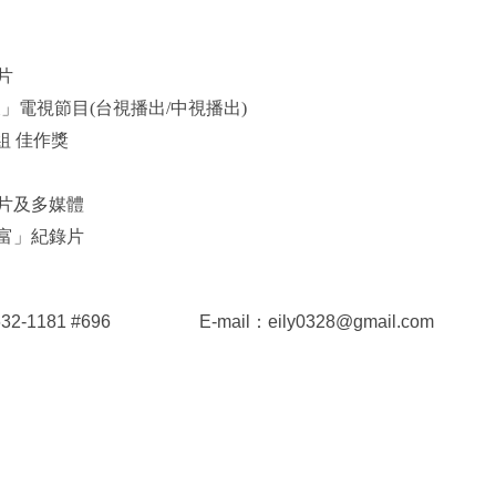
片
天」電視節目(台視播出/中視播出)
組 佳作獎
導片及多媒體
豐富」紀錄片
2632-1181 #696 E-mail：
eily0328@gmail.com