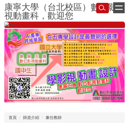
跳
康寧大學（台北校區）數位影
到
視動畫科，歡迎您
主
要
內
容
區
首頁
師資介紹
兼任教師