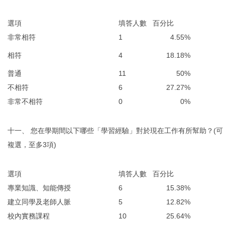
選項
填答人數
百分比
非常相符
1
4.55%
相符
4
18.18%
普通
11
50%
不相符
6
27.27%
非常不相符
0
0%
十一、 您在學期間以下哪些「學習經驗」對於現在工作有所幫助？(可
複選，至多3項)
選項
填答人數
百分比
專業知識、知能傳授
6
15.38%
建立同學及老師人脈
5
12.82%
校內實務課程
10
25.64%