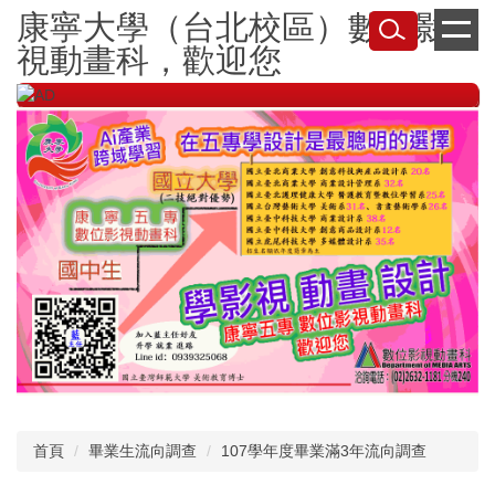
跳
康寧大學（台北校區）數位影
到
視動畫科，歡迎您
主
要
內
容
區
首頁
畢業生流向調查
107學年度畢業滿3年流向調查