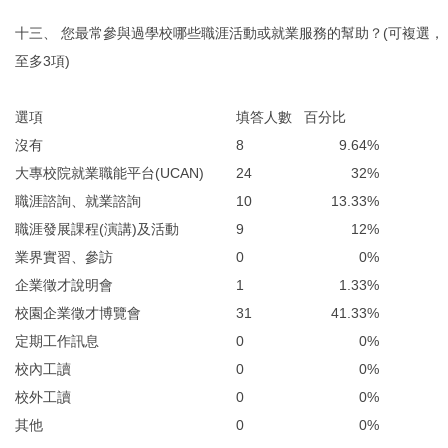
十三、 您最常參與過學校哪些職涯活動或就業服務的幫助？(可複選，
至多3項)
選項
填答人數
百分比
沒有
8
9.64%
大專校院就業職能平台(UCAN)
24
32%
職涯諮詢、就業諮詢
10
13.33%
職涯發展課程(演講)及活動
9
12%
業界實習、參訪
0
0%
企業徵才說明會
1
1.33%
校園企業徵才博覽會
31
41.33%
定期工作訊息
0
0%
校內工讀
0
0%
校外工讀
0
0%
其他
0
0%